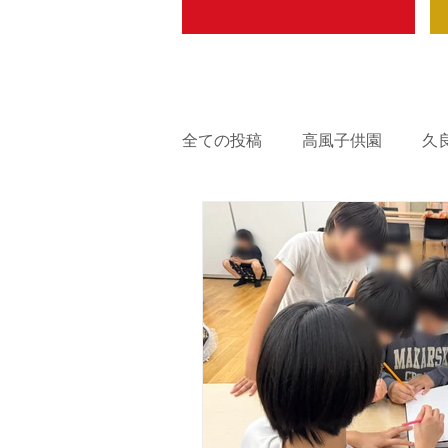
全ての投稿
高風子供園
久