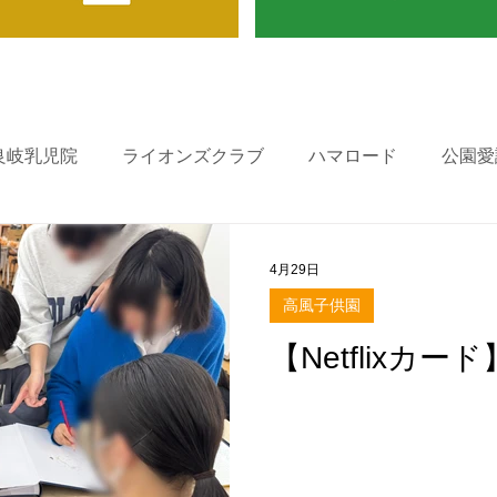
良岐乳児院
ライオンズクラブ
ハマロード
公園愛
4月29日
高風子供園
【Netflixカード】