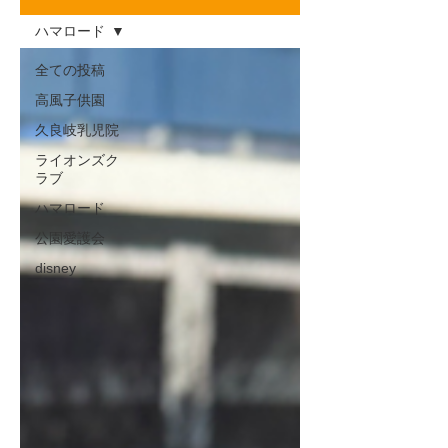
ハマロード
全ての投稿
高風子供園
久良岐乳児院
ライオンズク
ラブ
ハマロード
公園愛護会
disney