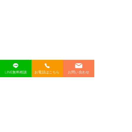
LINE無料相談
お電話はこちら
お問い合わせ
コメント
コメントを追加…
【Netflixカード】
【Netflixカード
2026.6/19
2026.5/19