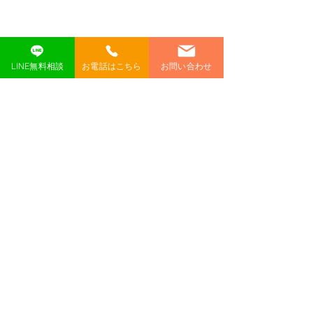
LINE無料相談
お電話はこちら
お問い合わせ
コメント
コメントを追加…
第３回清掃活
中華幼保園さん
動！ 2025.12/16
え 12/