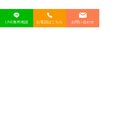
LINE無料相談
お電話はこちら
お問い合わせ
コメント
コメントを追加…
【Netflixカード】
【Netflixカード
2026.6/19
2026.5/19